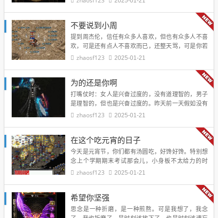
zhaosf123
2025-01-21
滴，仿佛就在昨日，为什么你要割断？为什么你要放
弃…
不要说到小周
提到周杰伦，信任有众多人喜欢，但也有众多人不喜
欢，可是还有点人不喜欢而已，还整天骂，可是你若
问他为何骂，他却没有个合宜的理由，弹词说唱的非
zhaosf123
2025-01-21
常不好听吧，那你就别听啊，弹词说唱的不明白吧…
为的还是你啊
打嘴仗时：女人是兴奋过度的，没有道理智的，男子
是理智的，但也是兴奋过度的。昨天前一天假如没有
我晚上的举措，也不会换来今日心痛的最后结果，回
zhaosf123
2025-01-21
头想想，我错了，我的无理取闹，我错了，我的不…
在这个吃元宵的日子
今天是元宵节，你们都有汤圆吃，好馋好馋。特别想
念上个学期期末考试那会儿，小身板不太给力的时
候，小天天RG和我一道在翰莘张阿姨家的粥买的那一
zhaosf123
2025-01-21
小碗芝麻汤团。同志们才要开学的时候，我这儿已
经…
希望你坚强
思念是一种折磨，是一种煎熬。可是我想了，我念