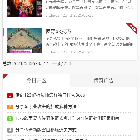
时光最无情，总是在我们最爱人的脸上伤痕。而我们
只能选择无奈。就算再难受，就算再辛苦。我们也会
永远爱着那个因为我们而苍老的人。岁月苍白了面
zhaosf123
2025-01-21
容，流沙沉积了珍珠。不知过了多少年，岁月抢去
了…
传奇pk技巧
传奇私服中有3个职业，我们先来说战士PK技法吧。
两个战士间的PK技法性甚至于高于两个法师之间的P
K。特别是那里面的战士跑位暗杀，这个是玩战士最
zhaosf123
2025-01-21
关键一点儿，大家都晓得战士对挑应当是打一下子，
总数 262
1
2
3
4
5
6
7
8
...14
…
下一页
1/14
今日开区
传奇广告
传奇123解析法师怎样独自打大Boss
1
分享各职业攻击的加成多种方法
2
1.76欣雨复古传奇传奇去哪儿？5PK传奇封测玩家指南
3
分享传奇新版雪山秘境通关方式
4