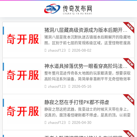
猪洞八层藏高级资源成为版本后期开荒秘境
猪洞八层是我本沉默执迷古镇版本后期解开的隐藏地
图，区别于前七层的常规练级区域，这里怪物密度高
到离谱、BOSS刷新老多回，高级装备、少见得很材
zhaosf123
2026-08-02
料爆率远超一截平平无奇地图，是版本后期玩家开
荒…
神水道具掉落优势一眼看穿高阶玛法装备爆率远超一截怪物
整年整月混迹传奇各大地图的玩家都清楚，想要获取
高阶玛法系列装备，简简单单靠刷平平无奇怪物效率
低到离谱，而借助神水道具‌增强后，玛装备的几率也
zhaosf123
2026-05-16
远高于平平无奇怪物掉落，是刷高阶装备的最中…
静寂之怒在手打怪PK都不得虚
静寂之怒这把武器，我耍战士的时候天天带在身上，
说真的，面顶着怪硬刚都不得虚，是真的顶。以前耍
战士，总觉得武器要么攻低，要么扛不住，直到打到
zhaosf123
2026-04-30
静寂之怒，才算找到合心意的家伙事儿。这武器不…