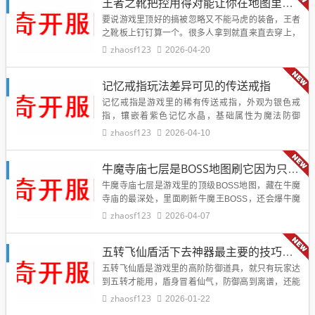
王者之靴把控用得对能让你在地图里少走弯路
要说游戏里顶好的搞被忽略又不能马虎的装备，王者
之靴板上钉钉算一个。很多人拿到就直来直去穿上，
压根不琢磨他的门道，其实这玩意儿得好好了解，还
zhaosf123
2026-04-20
得学会控制，不然真的要吃大亏。我以前耍的时候…
记忆戒指玩法差异可见的传送戒指
记忆戒指是游戏里的稀有传送戒指，外观为银色戒
指，镶嵌着紫色记忆水晶，基础属性为魔法防御
+点，移动速度+10%，核心特效是定点传送玩家可以
zhaosf123
2026-04-10
在地图上标记一个坐标，佩戴记忆戒指后，可随时传
送到…
牛魔寺庙七层是BOSS地图刷它因为只有有了这样材料之后才能做装备
牛魔寺庙七层是游戏里的顶级BOSS地图，藏在牛魔
寺庙的最深处，里面刷新牛魔王BOSS，还会爆牛魔
碎片黑铁矿等稀有材料，很多玩家不知道刷这里的意
zhaosf123
2026-04-07
义，其实刷牛魔寺庙七层，因为只有有了这样材料之
后…
五转飞仙盾活下去神器最主要的技巧就是准保要合情合理的控制自己的走位
五转飞仙盾是游戏里的高阶防御道具，就只有玩家达
到五转才能用，盾身冒着仙气，防御高到离谱，还能
触发一眨巴眼的无敌效果，是PK和闯关高难BOSS的
zhaosf123
2026-01-22
活下去神器。但想发挥他的顶大的用处，最主要的