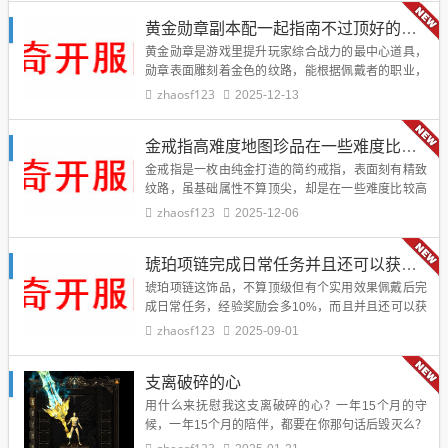
技…
黄金勋章副本配一起指南不过顶好的是挑选出来对路子自己的副本进入里面
黄金勋章是游戏里提升玩家综合战力的最中心道具，
勋章表面雕刻着金色的纹路，能根据佩戴者的职业，
自适应提升攻击、防御或混子位属性，不一样等级的
zhaosf123
2025-12-13
黄金勋章，配一起的副本难度也不一样。老鼻子玩…
金戒指高难度地图珍品在一些难度比较高的地图里面产出
金戒指是一枚由纯金打造的简约戒指，表面刻有精致
纹路，虽基础属性不算顶尖，却是在一些难度比较高
的地图里面才能产出的珍品，其稀有性和特殊附加属
zhaosf123
2025-12-06
性，让它成为玩家追捧的目标。在一些难度比较高…
琥珀项链完成日常任务并且还可以获得系统发放的额外奖励
琥珀项链这饰品，不算顶级但有个实用效果佩戴后完
成日常任务，经验奖励会多10%，而且并且还可以获
得系统发放的额外奖励，像小瓶元宝、基础材料这
zhaosf123
2025-09-01
些，我当年靠这项链，每天都能多攒不少资源。第
一…
支离破碎的心
用什么来抚慰我这支离破碎的心？一年15个月的守
候，一年15个月的陪伴，都要在你那句话后毁灭么？
我不相信，我不相信，我不愿意相信，那些点点滴