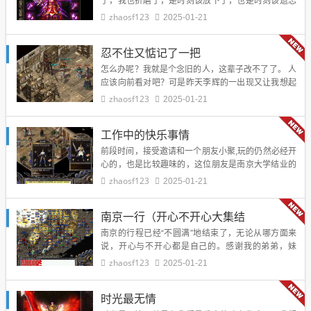
了，我也折磨了，是时刻该放下了，也是时刻该遗忘
了，无论是一年，两年，三年，四年。都要遗忘，由
zhaosf123
2025-01-21
于我尽力尽量了，我已经很尽力尽量的重新挽回，
不…
忍不住又惦记了一把
怎么办呢？我就是个念旧的人，这辈子改不了了。 人
应该向前看对吧？可是昨天李辉的一出现又让我想起
了大一他给我们上课的情形，袁梦的一篇日志更是让
zhaosf123
2025-01-21
我看的。。。。。。 实话吧，要我写大学我还真…
工作中的快乐事情
前段时间，接受邀请和一个朋友小聚,玩的仍然必经开
心的，也是比较趣味的，这位朋友是南京大学结业的
博士，小坐谈天后，让我感触领悟颇多。这位朋友原
zhaosf123
2025-01-21
来在政府部门办公，后考研、考博。如今结业后…
南京一行（开心不开心大集结
南京的行程已经“不圆满”地结束了，无论从哪方面来
说，开心与不开心都是自己的。感谢我的弟弟，妹
妹，感谢大波，慧慧的鼎力相助，但还是要感谢的！
zhaosf123
2025-01-21
29号早上7点10分，准时登上南去的列车，各种心…
时光最无情