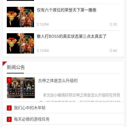
仅有六个席位的荣誉天下第一雕像
12/04
33
散人打BOSS的真实状态第三点太真实了
12/04
44
新闻公告
1
古神之体是怎么升级的
本文由小编慎好妍古神之体是怎么升级的在传奇
中，除了依靠装备之外，我们还能通过许多其他的
我们心中的木年轮
2
玩法来提升人物的属性1
昨晚，为了睡个美美的觉，我可是做足了准备，睡前洗了个澡，喝了
每天必做的游戏任务
3
杯红酒，本以为会做个美梦，没想到还是做了个噩梦2