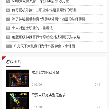
60级大法师八部千军法神戒指1万元宝
5
传奇脱机外挂：三职业中谁是最可怜的职业
6
除了神秘腰带和魔7龙手以外两个凶猛的法师手镯
7
个人对道士职业的一些看法
8
绝版顶级神器百界传奇超级对战活动玩法攻略
9
０充天下大乱我们为什么要学会卡小地图
10
游戏图片
攻沙实力职业分配
05/06
11
只要安好充实别无他求
11/20
22