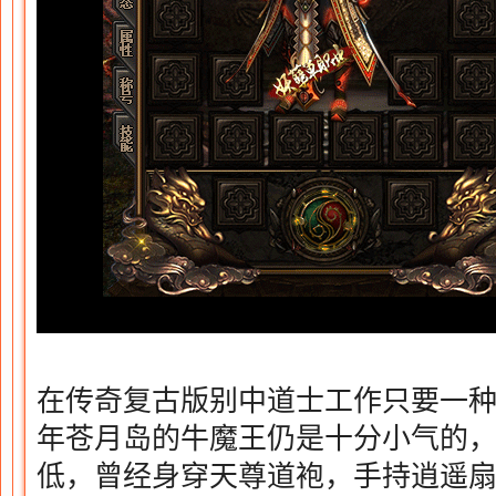
在传奇复古版别中道士工作只要一
年苍月岛的牛魔王仍是十分小气的
低，曾经身穿天尊道袍，手持逍遥