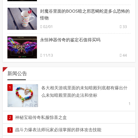
封魔谷里面的BOOS暗之邪恶蝎蛇是多么恐怖的
怪物
02/01
33
永恒神器传奇的鉴定石值得买吗
11/13
44
新闻公告
1
各大相关游戏里面的未知暗殿到底都有爆出什
么未知暗殿里面的走法和坐标
1
神秘宝箱传奇私服惊喜之盒
2
2
战斗力爆表法师玩家必须掌握的群体攻击技能
3