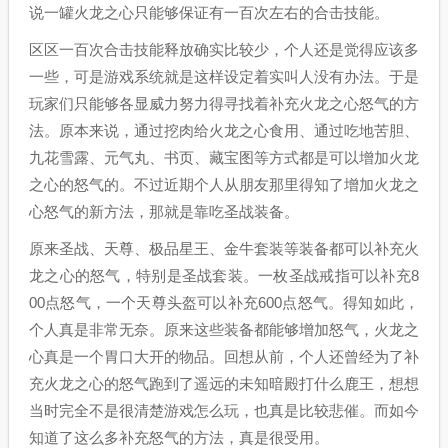
说一罐火龙之心只能够保证有一百次左右的合击技能。
区区一百次合击技能释放确实比较少，个人还是觉得应该多
一些，可是游戏系统就是这样设定着实叫人没有办法。于是
玩家们只能够各显威力努力得寻找着补充火龙之心怒气的方
法。原本来说，通过挖肉给火龙之心食用、通过吃地苦胆、
九花雪露、元气丸、书页、藏宝图等方式都是可以增加火龙
之心的怒气的。不过近期个人从朋友那里得知了增加火龙之
心怒气的新方法，那就是靠吃圣战装备。
原来圣战、天尊、极品星王、金牛套装等装备都可以补充火
龙之心的怒气，特别是圣战套装。一枚圣战戒指可以补充8
00点怒气，一个天尊头盔可以补充600点怒气。得知如此，
个人真是非常无奈。原来这些装备都能够增加怒气，火龙之
心真是一个胃口大开的物品。回想从前，个人还曾经为了补
充火龙之心的怒气跑到了遥远的未知暗殿打什么鹿王，想想
当时完全不是很清楚游戏怎么玩，也真是比较悲催。而如今
知道了这么多补充怒气的方法，真是很受用。