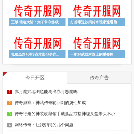
正版·仙途大陆：为了争夺练级地盘之PK大战
打首曝送沙捐传奇玩家遭遇偷袭需要注意什么？
私服虽然只有3点攻击但是这些装备仅此一件
一把好武器对战士的重要性
今日开区
传奇广告
赤月魔穴地图也能刷出赤月恶魔吗
1
传奇游戏：神武传奇轮回剑的属性加成
2
传奇行走的神装收藏馆手戴孤品戒指神秘头盔来头不小
3
网络传奇：让我郁闷的几个问题
4