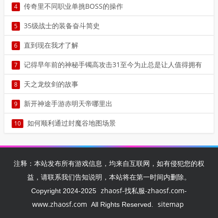
3
传奇里不同职业单挑BOSS的操作
4
4
35级战士的装备奋斗简史
5
5
直到现在我才了解
6
6
记得早年前的神秘手镯高攻击31至今为止总是让人值得拥有
7
7
天之龙纹剑的故事
8
8
新开神途手游赤明天帝哪里出
9
9
如何顺利通过封魔谷地图场景
10
10
注释：本站发布所有游戏信息，均来自互联网，如有侵犯您的权
益，请联系我们告知说明，本站将在第一时间内删除。
zhaosf-找私服-zhaosf.com-
Copyright 2024-2025
www.zhaosf.com
sitemap
All Rights Reserved.