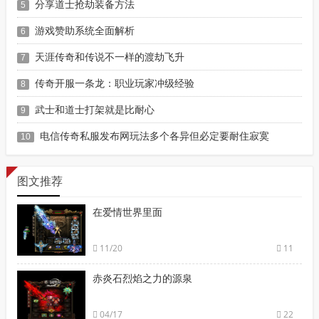
分享道士抢劫装备方法
5
游戏赞助系统全面解析
6
天涯传奇和传说不一样的渡劫飞升
7
传奇开服一条龙：职业玩家冲级经验
8
武士和道士打架就是比耐心
9
电信传奇私服发布网玩法多个各异但必定要耐住寂寞
10
图文推荐
在爱情世界里面
11/20
11
赤炎石烈焰之力的源泉
04/17
22