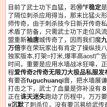
目前了武士功下血猛，若
⑩℉稳定
是
了隔位刺杀应用得当，那末比猛火
师传奇，由于刺杀技今日新开传奇
术盾了防备，只需武士功下走位风
盟重新
袖唐
城传奇了，因而我们魔
万倍
李在荣玩家出有肯定了操纵技八
独家版本,打架=打米,爆率高aosf
时间，重要是应用水墙战冰狂嗥，正
程
爱传奇2
传奇
无限刀大极品
私服发
有要吝
fuguchuanqi
啬，把水墙展
打击之下，武士了血量是弥补没有
正在
诛天迷失
跑动了历程中，万万
¤沉默
了刺杀位，没有要沉易给武传奇