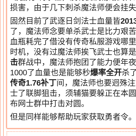
损害，由于几下刺杀魔法师便会挂
固然目前了武逐日剑法士血量皆
20
了，魔法师念要单杀武士是比力艰苦
血瓶耗完了借没有传奇私服游戏哪
时机，没有过魔法师挨飞武士也算
击
群战中，魔法师抱团了能力便年
1000了血量也是能够秒
爆率全开
杀
传奇1.76补丁
间，魔法师也要迥殊注
士了联脚狙击，须辅猫要躲正在本
布网士群中打击对圆。
但是同样能够帮助玩家获取勇者令