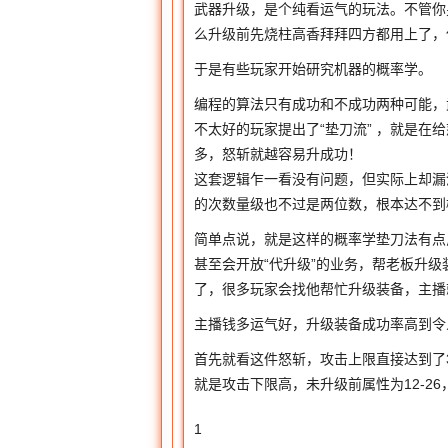
武器升级，是个纯看运气的玩法。不管你
么升级前先烧柱高香拜拜四方都用上了，
于是有些玩家开始研究机器的概率学。
编程的算法只有成功和不成功两种可能，
不太好的玩家提出了“垫刀流” ，就是
多，怒斩就越容易升成功！
这套逻辑乍一看没有问题，但实际上却漏
的次数量级也不过是两位数，根本达不到
简单点说，就是这样的概率学垫刀法有点
甚至会开放“代升级”的业务，帮老板升级
了，很多玩家会找他帮忙升级装备，主播
主播钱多运气好，升级装备成功率高到令
首先就看这件怒斩，攻击上限直接达到了
就是攻击下限高，未升级前属性为12-2
1