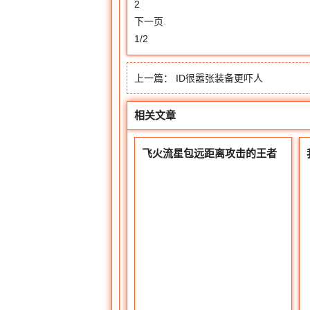
2
下一页
1/2
上一篇：
ID很嚣张装备更吓人
相关文章
飞火流星包远距离攻击的王者