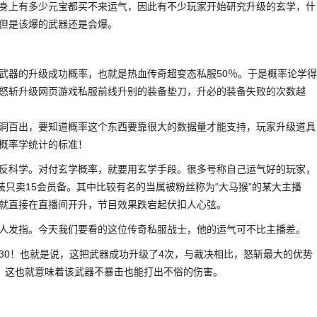
身上有多少元宝都买不来运气，因此有不少玩家开始研究升级的玄学，什
但是该爆的武器还是会爆。
武器的升级成功概率，也就是热血传奇超变态私服50％。于是概率论学得
在给怒斩升级网页游戏私服前线升别的装备垫刀，升必的装备失败的次数越
洞百出，要知道概率这个东西要靠很大的数据量才能支持，玩家升级道具
概率学统计的标准！
反科学。对付玄学概率，就要用玄学手段。很多号称自己运气好的玩家，
装只卖15会员备。其中比较有名的当属被粉丝称为“大马猴”的某大主播
就直接在直播间开升，节目效果跌宕起伏扣人心弦。
人发指。今天我们要看的这位传奇私服战士，他的运气可不比主播差。
30！也就是说，这把武器成功升级了4次，与裁决相比，怒斩最大的优势
6，这也就意味着该武器不暴击也能打出不俗的伤害。