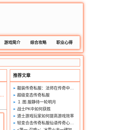
游戏简介
综合攻略
职业心得
推荐文章
靓装传奇私服：法师在传奇中的优势体现在哪里呢？
超级变态传奇私服
１.图.服静待一轮明月
战士PK中如何获胜
道士游戏玩家如何提高游戏效率
轻变合击传奇私服仙语传奇心法秘籍介绍
<第一·召唤>：冰雪火龙一键加血介绍