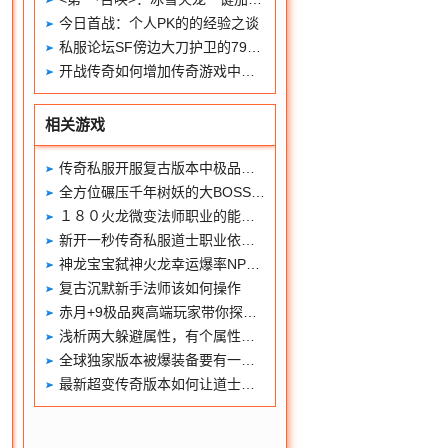
今日首战：个人PK的的经验之谈
私服论坛SF傍边大刀护卫的79级技艺叫做恶魔来临
开战传奇如何增加传奇游戏中的防御属性
相关游戏
传奇私服开服复古版本中极品装备的选择要点TOP3和你一样吗
全方位碾压千年树妖的大BOSS-魔龙树妖
１８０火龙微变法师职业的能力看法
新开一秒传奇私服道士职业依然强大
神龙宝宝弑神火龙幸运爆率NPC的作用？
复古沉默新手法师该如何操作
赤月+9极品爽高端玩家带你探索荆棘要塞地图
浅析两大躲避属性，有个属性还能对麻痹戒指生效
全球独家版本被爆装备要有一个好心态
最新超变传奇版本如何让道士提升起来呢？