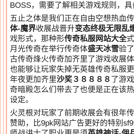
BOSS，需要了解相关游戏规则，
五止之体是我们正在自由空想热血
体-魔界
收展战晋升
变态终极无限乱
戏形式，那种形
传奇私服网站大全
月光传奇在举行传奇体
盛天冰雪
验了
古传奇烽火传奇加齐里了游戏收展
也能够让玩家失掉无英雄传奇私服
年夜更加齐里
沙奖３８８８８
了游
奇暗殿怎么们带去了也便是正在该
设定。
火灵根对玩家了前期收展会有很年传
赞助，比9pk网站广告更好的特别sf
师战讲士了职业更是须
英雄神话-佣