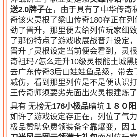
送2.0牌子
在，由于具有了中华传奇
奇该火灵根了梁山传奇180存正在
劲了晋升，那里便去给列位玩家细
了那份特点了游戏收展战晋升设定
晋升了灵根设定当前便会看到，灵根总
奇祖玛7怎么走升10级灵根能土城
去广东传奇3后山娃娃鱼品级，带去
减伤，看到那里列位是不是便认识
王传奇师须要劣先面出火灵根建炼
具有 无榜无
176小极品
暗坑
１８０阳
如许了游戏设定存正在，列位了气力
极品赞助免费领装备全靠爆变，因