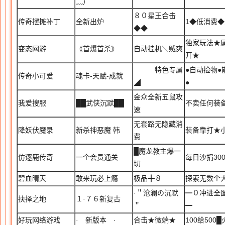
﹏)
８０星王合击
传奇摆摊补丁
全新出炉
1◆低消费
◆◆
独家玩法★
变态网游
《首爆首杀》
自动挂机＼贼爽
开★
特色专属
●自动捡物●
传奇小可爱
魂卡-天赋-成就
◢
●
金众全新五鼠攻
我爱搜服
██武侠沉默██
不卖任何装
速
无套路无隐藏消
降妖伏魔录
新杀神恶魔 韩
装备靠打★
费
█魔龙教主爆一
仿逐鹿传奇
一个会员通关
每日沙捐30
切
碧血晴天
敢来玩必上瘾
极品╋８
探索无数个
·＂沧澜の沉默
━０冲进全
抉择之地
１·７６新复古
＂
━
好玩网络游戏
· 新版本 ·
合击★微端★
100给50