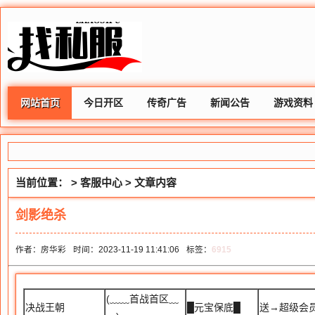
网站首页
今日开区
传奇广告
新闻公告
游戏资料
当前位置： >
客服中心
> 文章内容
剑影绝杀
作者：房华彩
时间：2023-11-19 11:41:06
标签：
6915
(﹏﹏首战首区﹏
决战王朝
█元宝保底█
送→超级会