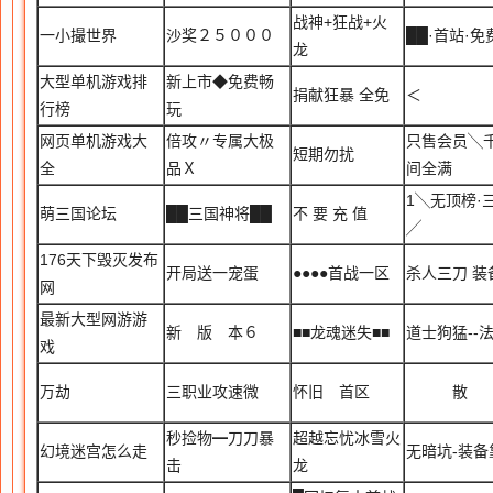
战神+狂战+火
一小撮世界
沙奖２５０００
██·首站·免
龙
大型单机游戏排
新上市◆免费畅
捐献狂暴 全免
＜ 
行榜
玩
网页单机游戏大
倍攻〃专属大极
只售会员╲千
短期勿扰
全
品Ｘ
间全满
1╲无顶榜·
萌三国论坛
██三国神将██
不 要 充 值
╱
176天下毁灭发布
开局送一宠蛋
●●●●首战一区
杀人三刀 装
网
最新大型网游游
新 版 本６
■■龙魂迷失■■
道士狗猛--
戏
万劫
三职业攻速微
怀旧 首区
散 
秒捡物━刀刀暴
超越忘忧冰雪火
幻境迷宫怎么走
无暗坑-装备
击
龙