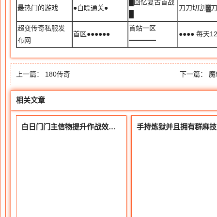
█回忆复古首战
最热门的游戏
●白瞟通关●
刀刀切割▓
█
超变传奇私服发
首站一区
首区●●●●●●
●●●● 每天
布网
━━━━
上一篇：
180传奇
下一篇：
魔5
相关文章
白日门门主信物提升作战效率的关键