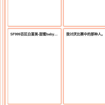
SF999百区白富美-甜蜜baby最强法师之妻装备全是惊喜
我讨厌比赛中的那种人。