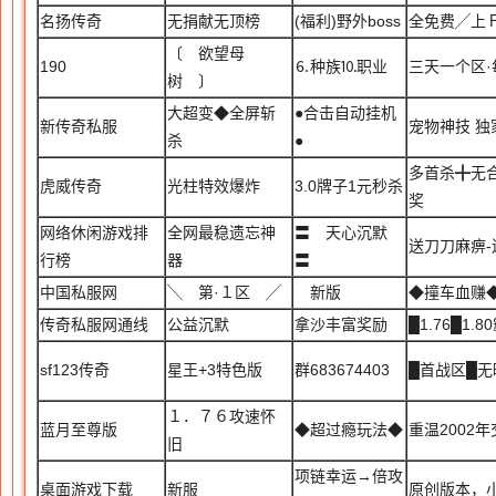
名扬传奇
无捐献无顶榜
(福利)野外boss
全免费╱上Ｆ
〔 欲望母
190
⒍种族⒑职业
三天一个区·
树 〕
大超变◆全屏斩
●合击自动挂机
新传奇私服
宠物神技 独
杀
●
多首杀╋无
虎威传奇
光柱特效爆炸
3.0牌子1元秒杀
奖
网络休闲游戏排
全网最稳遗忘神
〓 天心沉默
送刀刀麻痹-
行榜
器
〓
中国私服网
╲ 第·１区 ╱
新版
◆撞车血赚
传奇私服网通线
公益沉默
拿沙丰富奖励
█1.76█1.
sf123传奇
星王+3特色版
群683674403
█首战区█无
１．７６攻速怀
蓝月至尊版
◆超过瘾玩法◆
重温2002
旧
项链幸运→倍攻
桌面游戏下载
新服
原创版本，