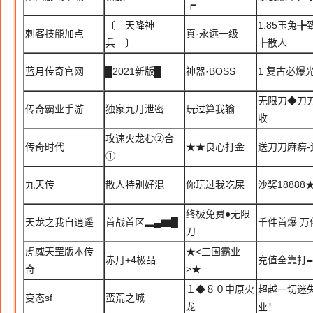
┍
〔 天降神
1.85玉兔
刺客技能加点
真·永远一级
兵 〕
╊散人
蓝月传奇官网
█2021新版█
神器·BOSS
1 复古必爆
无限刀◆刀
传奇霸业手游
独家九月泄密
玩过算我输
收
攻速火龙む②合
传奇时代
★★良心打金
送刀刀麻痹-
①
九天传
散人特别好混
你玩过我吃屎
沙奖18888★
终极免费●无限
天龙之我自逍遥
首战首区▂▄▆█
千件首爆 万
刀
虎威天罡版本传
★<三国霸业
赤月+4极品
充值全靠打≡
奇
>★
１◆８０中原火
超越一切迷
变态sf
蛮荒之城
龙
业！