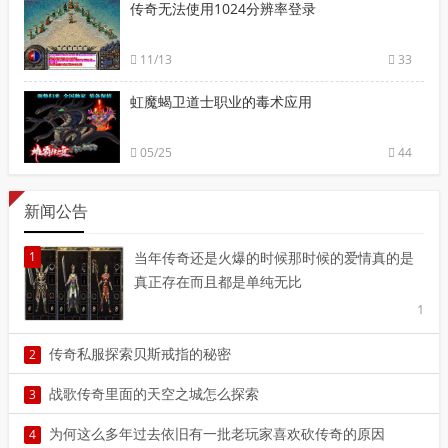
传奇无法使用1024分辨率登录
11/13
33
虹魔蝎卫道士职业的毒术应用
05/25
44
新闻公告
1
当年传奇还是火爆的时候那时候的爱情真的是
真正存在而且都是单纯无比
1
传奇私服探索贝斯戒指的秘密
2
2
战歌传奇里面的天空之城怎么探索
3
3
为何这么多年过去依旧有一批老玩家喜欢砍传奇的原因
4