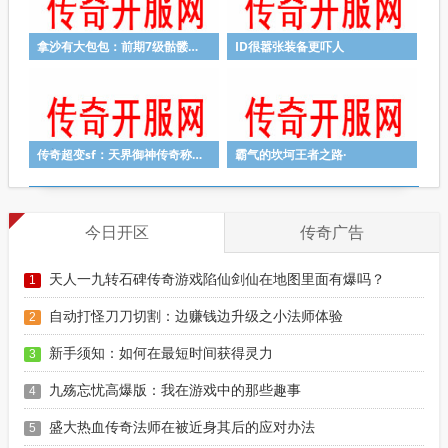
拿沙有大包包：前期7级骷髅的道士非常强大
ID很嚣张装备更吓人
传奇超变sf：天界御神传奇称号如何晋升
霸气的坎坷王者之路·
今日开区
传奇广告
天人一九转石碑传奇游戏陷仙剑仙在地图里面有爆吗？
1
自动打怪刀刀切割：边赚钱边升级之小法师体验
2
新手须知：如何在最短时间获得灵力
3
九殇忘忧高爆版：我在游戏中的那些趣事
4
盛大热血传奇法师在被近身其后的应对办法
5