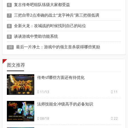
复古传奇吧组队练级大家都受益
6
三把自带2点准确的战士“龙字神兵”第三把很低调
7
全新火龙：攻城战的时候找到自己的站位
8
谈谈游戏中赞助功能系统
9
最后一片净土：游戏中的领主首杀获得哪些奖励
10
图文推荐
传奇sf哪些方面还有待优化
11/13
11
法师技能全冲级高手的必备知识
08/18
22