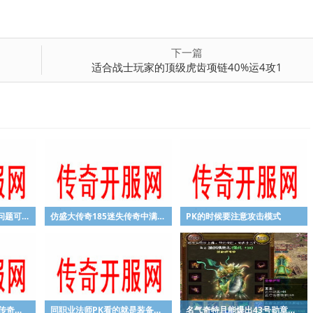
下一篇
适合战士玩家的顶级虎齿项链40%运4攻1
找sf迷失单职业sf旧的问题可能还没有处理
仿盛大传奇185迷失传奇中满地财宝活动多久开启一次？
PK的时候要注意攻击模式
１９５英雄合击：天帝传奇魔炼套装要去哪里打
同职业法师PK看的就是装备和等级
名气奇特且能爆出43号勋章的怪物圣域修罗