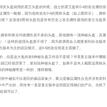
精灵头盔就用的星王头盔的外观。战士的星王盔有0-4的攻击属性很
这属性一般般，因为他有攻击0-6的黑铁头盔（如上图所示），拥有
欢呢？这顶攻6黑铁头盔也是传奇历史上攻击属性最强的复古头盔系
”就拥有和唐吉坷德属性差不多的头盔，那他拥有一顶神秘头盔，其属
图所示）！这样的超强头盔真不得了，因为老唐那会儿都更新到合击版本
复古版本为主的设定模式，这0-6的攻击简直太震撼了。
来的，但是这大鬼的攻6神秘头盔又何尝不是呢？毕竟复古版本中哪能
击就已经很厉害了，更别说神秘头盔了。如果不是本人截图这黑铁头
1的神秘腰带是一样的，懂得都懂。
展过程中确实不比老区的极品装备少，重点是极品属性点也并没有差到
本中产出的，而传奇一直是复古版本这些固定怪物们的产出。当然了
出处就可以了。