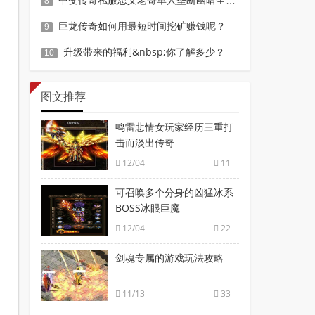
8
巨龙传奇如何用最短时间挖矿赚钱呢？
9
升级带来的福利&nbsp;你了解多少？
10
图文推荐
鸣雷悲情女玩家经历三重打
击而淡出传奇
12/04
11
可召唤多个分身的凶猛冰系
BOSS冰眼巨魔
12/04
22
剑魂专属的游戏玩法攻略
11/13
33