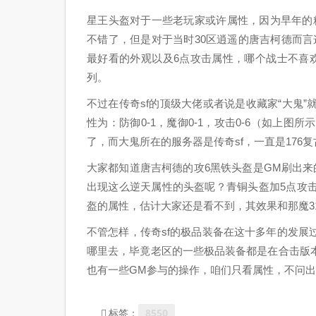
星王头盔对于一些老玩家或许属性，因为早年的
不错了，但是对于当时30区逍遥的唐吉柯德而言
最好看的外观以及6点攻击属性，哪个战士不喜
列。
不过在传奇sf的顶级大佬或者说是收藏家“大鬼
性为：防御0-1，魔御0-1，攻击0-6（如上
了，而大鬼所在的服务器是传奇sf，一直是176
大家都知道唐吉柯德的攻6黑铁头盔是GM刷出
出现这么逆天属性的头盔呢？青铜头盔加5点攻
盔的属性，估计大家还是看不到，其效果和那魔3
不管怎样，传奇sf的极品装备在这十多年的发
哪里去，毕竟老区的一些极品装备都是在合击版
也有一些GM参与的操作，咱们只看属性，不问
8550
标签：