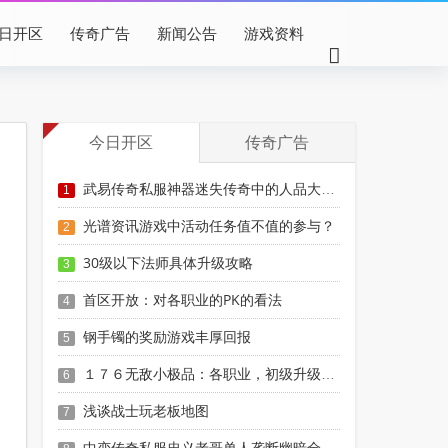
日开区
传奇广告
新闻公告
游戏资料
今日开区
传奇广告
武易传奇私服神器迷失传奇中的人品大比拼模式
1
光谱资讯游戏中活动任务值不值的参与？
2
30级以下法师具体升级攻略
3
首区开放：对各职业的PK的看法
4
钢手镯的奖励游戏丰厚回报
5
１７６无敌小极品：各职业，初级升级体验
6
浅谈战士玩老板地图
7
中变传奇私服忠义老哥单人垄断幽暗全服抢着要却只愿待在老东家