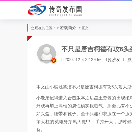
游戏简介
您现在的位置： >
> 正文
不只是唐吉柯德有攻6头
抢沙发
默
2024-12-4 22:29:56
本文由小编姚英洁不只是唐吉柯德有攻6头盔大鬼
小老弟记得进入合击版本之后星王套装的出现绝
外观再加上高端的属性确实很霸气。那会儿有不
如头盔，腰带和靴子。至于兵器和衣服在一个服
擎天柱的英雄身穿凤天魔甲，手持开天，那时候
备。