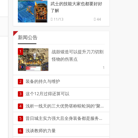
武士的技能大家也都要好好
了解
11/13
44
新闻公告
1
战鼓锻造可以提升刀刀切割
怪物的伤害点
1
装备的持久与维护
2
2
这个12月过得还算可以
3
3
浅析一线天的三大优势堪称蜈蚣洞的“聚宝盆”
4
4
昔日城主实力强大且全身装备都是服务器凶猛
5
5
浅谈教师的力量
6