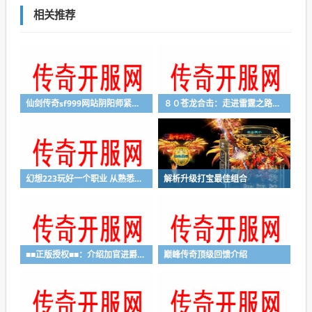
相关推荐
仙剑传奇sf999网站阴阳师紧那罗优良的特征要怎么
８０苍龙合击：走进雷霆之路，法师疯狂升级！
幻想223玩好一个职业 从熟悉技能开始
解析升级打宝最佳组合
■■正版授权■■：介绍加官进爵的游戏发展形势
巅峰传奇顶级回馈介绍