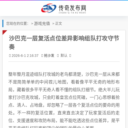
游戏充值
您现在的位置： >
> 正文
沙巴克一层复活点位差异影响组队打攻守节
奏
抢沙发
默认
2026-6-1 2:16:37
整年整月混迹组队打攻城的老鸟都清楚，沙巴克一层从来都
不是简简单单的中间茬儿地图，看着像平平无奇的地形布
局，藏着很多平平无奇人看不懂的组队打细节。绝大半儿玩
家打沙巴克攻城，只会盯着皇宫点位死磕，一门心思想着抢
点、清人、占地盘，却忽略了一层各个复活点位的要命的用
处。不一样的复活位置，直来直去决定了玩家复活后的走
位、支援速度和攻防布局，能不能吃透这些点位差异，是平