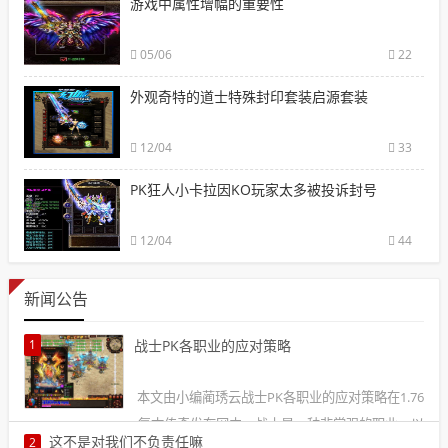
游戏中属性增幅的重要性
05/06
22
外观奇特的道士特殊封印套装启源套装
12/04
33
PK狂人小卡拉因KO玩家太多被投诉封号
12/04
44
新闻公告
1
战士PK各职业的应对策略
本文由小编蔺琇云战士PK各职业的应对策略在1.76
复古传奇发布网中，战士是一种非常强的职业，以
这不是对我们不负责任嘛
2