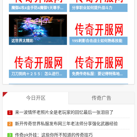
魔御4攻4金手防4魔御1天尊手大佬的穿搭更新了
分享职业如何提升战斗力
这世界太精彩
195刺影合击战士如何熟练技能
刀刀到肉＋２５５：怎么进行玩才可以获得胜利
免费传奇私服：要记得特殊地图的刷新时间
今日开区
传奇广告
来一波情怀老照片全是老玩家的回忆最后一张泪目了
1
新开传奇世界私服发布网三年老法师分享强化武器经验
2
传奇pk外挂：这些你所不知道的传奇技巧
3