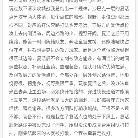
平无奇组队打玩家和顶尖的团队的最中心差距。
玩过数不清次攻城战我总结出一个规律，沙巴克一层的复活
点分攻守两大体系，每个点位的地形、视野、走位空间都压
根不同，对应的打法套路打法也差老远。守城方的复活点位
凑上去内侧通道，周边挡路的少、视野开阔，复活之后不用
绕路，能第一时间集结队友、奔赴皇宫支援，还能嗖嗖快占
位守点，拦截想要突进的攻方玩家。而且这个点位临近稳得
很区域边缘，复活后不会立刻被敌方偷袭，有满当当的时间
调整状态、补满红蓝药、整理装备，组队打续航优势拉满。
反观攻城方的复活点位，全部处在一层外侧岔路位置，地形
绕得很、拐角多，视野受限严重。玩家复活之后，没办法直
来直去奔赴主战场，必须绕开挡路的、穿过狭长通道才能凑
上去皇宫，这段路程就是顶大的的漏洞，很好搞被守方玩家
埋伏、蹲点偷袭。很多攻方团队打输攻城战，压根不是人数
不够、装备不行，就是栽在了复活点位的处于下风上，复活
后赶路途中被没完没了消耗，压根没法形成真管用组队打拉
扯，刚集结起来的人就被打散，全程被牵着走挨打。