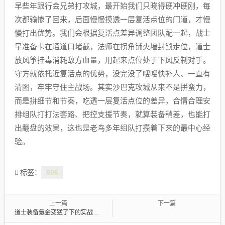
早些年跟行会兄弟打攻城，最开始我们只晓得硬冲硬刚，每
次都输惨了回来，后面慢慢摸透一层复活点位的门道，才慢
慢打出优势。我们会根据复活点差异调整团队配一起，战士
早准备卡在通道口堵截，法师在拐角铺火墙封锁走位，道士
放风筝挂毒消耗敌方血量，用起来点位处于下风反制对手。
守方就依托近复活点的优势，没完没了嗖嗖快补人、一直有
清图，牢牢守住主战场。其实沙巴克攻城从来不是拼蛮力，
而是拼细节和节奏，吃透一层复活点位的差异，合情合理安
排组队打打法套路、把控支援节奏，就算装备稍差，也能打
出翻盘的效果，这也是老鸟多年组队打攒着下来的最中心经
验。
806
标签：
上一篇
下一篇
道士装备氪金‌变猛了下的实战强度差距贼一眼看穿