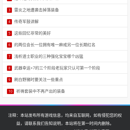
高血量、高防御和高1
今天早上姚同学继续高烧39.5，咳嗽、头晕、眼睛红、没力气……诸如
雷炎之地遭袭击掉落装备
3
一切甲流症状的样子，迷迷糊糊的从床上爬起来，2
本文由小编真恩贝雷炎之地遭袭击掉落装备正所谓“悲剧年年有，今年
传奇军鼓讲解
4
特别多”，恰逢元旦刚过，蛇年新来。本人以为自3
军鼓这个装备的称呼可能很多玩家都没听过，但是这件装备确实我们
这些回忆非常的美好
5
在游戏里面比较常见的一个四格装备，对于老玩家来4
本文由小编敛晴文这些回忆非常的美好高中的模糊，你是那末的美、
的两位会长一位拥有唯一麻戒另一位长期红名
6
那末的好对彼此始末不忘，或许是我想非常多，抱有5
本文由小编贲秋柳的两位会长一位拥有唯一麻戒另一位长期红名传奇
浅析道士职业的三种强化宝宝哪个凶猛
7
私服中各大行会的会长大部分都是战士职业，毕竟会6
本文由小编斐世梅浅析道士职业的三种强化宝宝哪个凶猛道士职业和
武器幸运+7的三个阶段老玩家只认可第一个阶段
8
法师职业都能招宝宝为自己助战，只不过道士的宝宝7
本文由小编门德运武器幸运+7的三个阶段老玩家只认可第一个阶段玩
刷白野猪时要关注一些重点
9
传奇怎么能离开运九套呢？除了传奇刚运营那段时间8
本文由小编闻涵菲刷白野猪时要关注一些重点作为传奇中非常出名的
祈祷套装中不再产出的装备
10
精英怪白野猪，相信大家对小白的名字还是很熟悉的9
在传奇私服中，祈祷套装是玩家们非常追捧的装备之一。然而，其中
一些装备已经不再产出，特别是一些祈祷套装中的稀10
注释：本站发布所有游戏信息，均来自互联网，如有侵犯您的权
益，请联系我们告知说明，本站将在第一时间内删除。