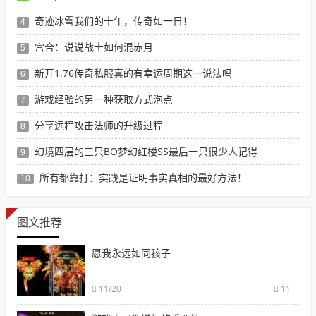
奇迹冰雪我们的十年，传奇如一日！
4
宫合：说说战士如何混赤月
5
新开1.76传奇私服真的有幸运周期这一说法吗
6
游戏经验的另一种获取方式泡点
7
分享远程攻击法师的升级过程
8
幻境四层的三只BO梦幻红楼SS最后一只很少人记得
9
所有都靠打：实践是证明事实真相的最好方法！
10
图文推荐
愿我永远如同孩子
11/20
11