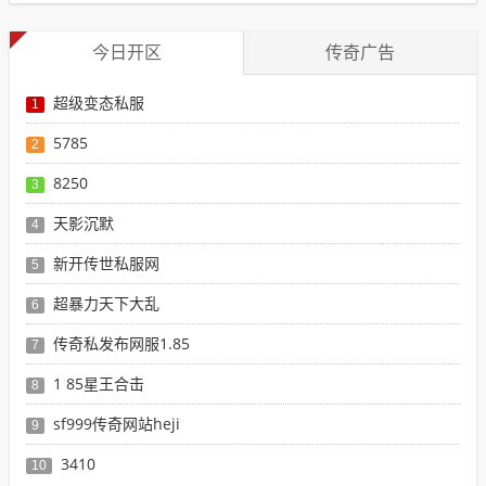
今日开区
传奇广告
超级变态私服
1
5785
2
8250
3
天影沉默
4
新开传世私服网
5
超暴力天下大乱
6
传奇私发布网服1.85
7
1 85星王合击
8
sf999传奇网站heji
9
3410
10