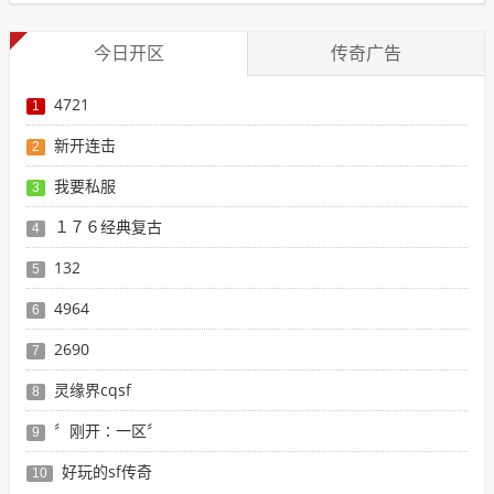
今日开区
传奇广告
4721
1
新开连击
2
我要私服
3
１７６经典复古
4
132
5
4964
6
2690
7
灵缘界cqsf
8
〞刚开∶一区〞
9
好玩的sf传奇
10