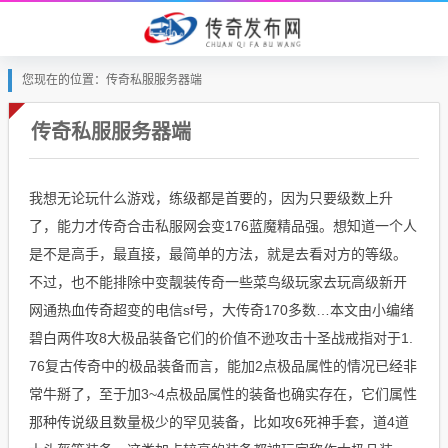
您现在的位置：传奇私服服务器端
传奇私服服务器端
我想无论玩什么游戏，练级都是首要的，因为只要级数上升
了，能力才传奇合击私服网会变176蓝魔精品强。想知道一个人
是不是高手，最直接，最简单的方法，就是去看对方的等级。
不过，也不能排除中变靓装传奇一些菜鸟级玩家去玩高级新开
网通热血传奇超变的电信sf号，大传奇170多数…本文由小编绪
碧白两件攻8大极品装备它们的价值不逊攻击十圣战戒指对于1.
76复古传奇中的极品装备而言，能加2点极品属性的情况已经非
常牛掰了，至于加3~4点极品属性的装备也确实存在，它们属性
那种传说级且数量极少的罕见装备，比如攻6死神手套，道4道