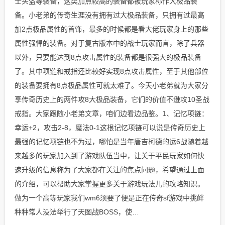
士头盔等装备，这类加点较高的装备都被玩家称作大极品装
备。小老弟的传奇生涯没有拥有过大极品装备，只拥有过最高
加2点极品属性的首饰，最多的时候都是看大佬玩家身上的那些
属性强悍的装备。对于复古版本中的战士玩家而言，除了兵器
以外，只要能达到8点攻击属性的装备都是很强大的极品装备
了。其中项链和戒指还比较好实现8点攻击属性，至于其他部位
的装备要拥有8点极品属性可就太难了。今天小老弟就为大家分
享传奇历史上的两件攻8大极品装备，它们的价值不逊攻10圣战
戒指。大家跟随小老弟文章，咱们边看边品鉴。1、记忆项链：
幸运+2，攻击2-8，魔法0-1这根记忆项链可以说是传奇历史上
最强的记忆项链也不为过，哪怕是当年唐吉柯德的运6战随着越
来越多的玩家加入到了游戏队伍当中，让关于平民玩家如何快
速升级的信息称为了大家都在关注的焦点问题，希望通过上面
的介绍，可以帮助大家掌握更多关于游戏玩法儿的攻略知识。
做为一个高等玩家我们wm6须要了便是正在传奇sf游戏中挑衅
种种常人没法举行了天图战BOSS，使…