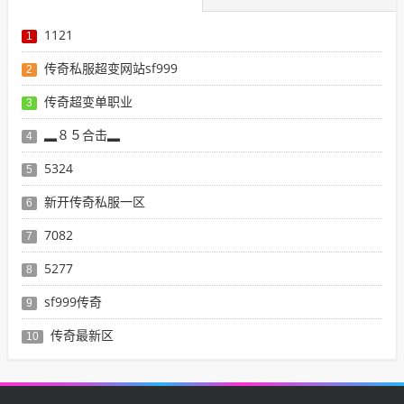
1121
1
传奇私服超变网站sf999
2
传奇超变单职业
3
▂８５合击▂
4
5324
5
新开传奇私服一区
6
7082
7
5277
8
sf999传奇
9
传奇最新区
10