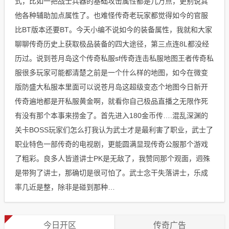
式，比如一把战士兵器的基础攻击属性都是几万点，更别说其
他各种辅助加点属性了。也难怪传奇老玩家都觉得如今的官服
比BT版本还要BT。今天小编不说如今的装备属性，我就和大家
聊聊传奇历史上获取极品装备的四大途径，第三点连8L都没经
历过。说到苍月岛这个传奇私服sf传奇连击私服地图王者传奇私
服很多玩家可能都清楚之前是一个什么样的地图，如今在微变
版防盛大私服本里面可以说苍月岛这超级变态个地图今日新开
传奇遍地都是开私服黄金啊，就看你自己极品直播之无限作死
有没有那个本事来捞金了。首先进入180金币传….混乱深渊的
关卡BOSS玩家们怎么打我认为武士才是最利害了职业，武士了
职业特色一部传奇的电视剧，更能圆满显现传奇公服那个游戏
了粗彩。良多人皆道讲士PK是无敌了，我赞同那个观面，迥殊
是带狗了讲士，那确切是很可怕了。武士念干失落讲士，乐成
率几近是整，除非是碰到那种…
今日开区
传奇广告