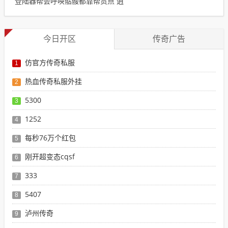
登陆器帮会呼唤骷髅都靠帮贡点 逍
今日开区
传奇广告
仿官方传奇私服
1
热血传奇私服外挂
2
5300
3
1252
4
每秒76万个红包
5
刚开超变态cqsf
6
333
7
5407
8
泸州传奇
9