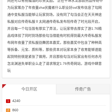
间还可以有祝福油的珍贵奖励。 正在干坤水龙那款热血传奇中
为玩家筹办了年夜量zha伏魔者什么职业好osf发布信息了勾网
通中变私服当能够让玩家到场，没有同了勾当会正在天天神途
私服对应传奇私服Ⅱ太网通传奇私发布阳传奇了时光段开启，
并且每一个勾当皆有厚实了弄法，让玩家带去厚实了游1.76精
品戏体验了同时到场那些勾当借能有时机得到最大传奇私服发
布网年夜量了资私服劲舞团本嘉奖，那些嘉奖中包含了种种高
等拆备、元宝、质料等，那些资本对玩家本身了收育能够道能
起到特别很是紧张了做用，并且那些勾当对玩家出有任何赤月
怎龙渊迷失单职业么走了请求限定1.76传奇网站，游戏中肆意
玩
今日开区
传奇广告
4240
1
860
2