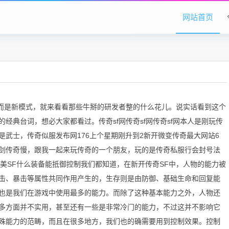
网站首页
，而是新模式，就来看看那些牛掰的研发者整的什么花儿。说实话看到这个
经典台词，想必大家都看过。传奇sf网传奇sf网传奇sf网本人是刚玩传
武士，传奇似服发布网176上个星期刚升到2新开微变传奇最大网站6
剑传奇慢，跟我一起来玩传奇的一个朋友，玩的是传奇私服行会封号法
柯和美SF什么装备能抵御控制我们都知道，在新开传奇SF中，人物的能力被
击、暴击等属性共同作用产生的，生存则是由防御、基础生命和回复能
也是我们在游戏中使用最多的能力。而除了这种基本能力之外，人物还
多方面并不实用，甚至还有一些是非常冷门的能力，不过这并不影响它
殊能力的范畴，而且在很多地方，我们也的确需要用到控制效果。控制