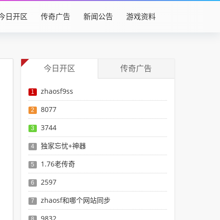
今日开区
传奇广告
新闻公告
游戏资料
今日开区
传奇广告
zhaosf9ss
1
8077
2
3744
3
独家忘忧+神器
4
1.76老传奇
5
2597
6
zhaosf和哪个网站同步
7
9832
8