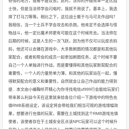
奇怪的地方，或者不建议去。此时，法师的升级效率一定比战
士快，但是当法师学会闪电时，我就不用说了。基本上，我选
择了打马刀等等。相比之下，这位战士敢于与马可夫作战吗？
我相信，当一个士兵不学会攻击和杀戮，他肯定不会选择与怪
物战斗，他一定比魔术师更有可能在这个时候死去。当法师在
后期的时候，这是人生的一次飞跃，因为他不仅可以玩皮衣妈
妈，他还可以去猪在游戏中，大多数刷图的情况都是和其他玩
家配合，或者和帮会的成员一起参加刷图任务，这个时候不要
自己一个人单独进行作战，而是要懂得和其他玩家默契配合的
重要性，一个人的力量势单力薄，和其他的玩家站在一起，懂
得默契配合的意义和重要性，自然就会让自己作战的能力得到
提…本文由小编鞠听芹精心为你寻找电信sf999行会能给玩家们
带来甚么利益今天在这里就来给各位介绍一下游戏中的特色充
值RMB系统设定，该设定将会带给我们相当可观的游戏增幅效
果，想要进行充值的玩家，需要在土城找到这个RMB游戏充值
使者，该使者存在于土城安全区点该NPC玩家可以这个时候升