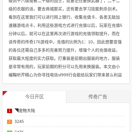
级到十八级或者二十级的战士，就要记住要换武器了，二十二
级的衣服的话，要去商城那买，还有要去学习技能刺杀剑术。
看到在这里我们可以进行网上银行、收集充值卡、各类无敌加
速器游戏点卡，利用这些游戏方式进行充值以后，玩家在充值5
分钟以后，就可以在这里再次进行游戏的充值领取提升，而在
该传奇的传奇176游戏中，充值的比例为1：10，因此想要变强
的各位还需自己多多的完善努力提升，增强个人的充值收益，
获取最大程度的实力获取。打重装是前期出服装的地方，服装
是非常有用的，玩家前期的积分可以先用来换服装。本文由小
编鞠听芹精心为你寻找电信sf999行会能给玩家们带来甚么利益
今日开区
传奇广告
◥宠物大陆
1
3245
2