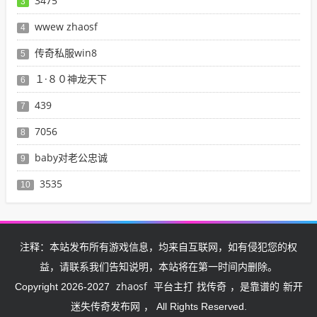
3475
3
wwew zhaosf
4
传奇私服win8
5
１·８０神龙天下
6
439
7
7056
8
baby对老公忠诚
9
3535
10
注释：本站发布所有游戏信息，均来自互联网，如有侵犯您的权
益，请联系我们告知说明，本站将在第一时间内删除。
zhaosf
找传奇
新开
Copyright 2026-2027
平台主打
，是靠谱的
迷失传奇发布网
， All Rights Reserved.