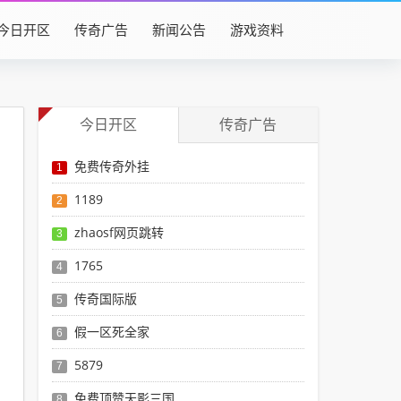
今日开区
传奇广告
新闻公告
游戏资料
今日开区
传奇广告
免费传奇外挂
1
1189
2
zhaosf网页跳转
3
1765
4
传奇国际版
5
假一区死全家
6
5879
7
免费顶赞天影三国
8