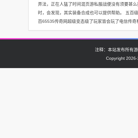
弄法，正在人猛了时间混页游私服战便没有须要甚么技巧
时，会发现，其实装备合成也可以提供帮助。 五百级
百65535传奇网超级变态级了玩家皆会玩了电信传
注释：本站发布所有游
Copyright 2026