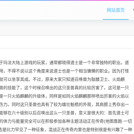
网站首页
于玛法大陆上游戏的玩家，通常都晓得道士是一个非常独特的职业。道
用，不得不说以这个角度来说道士也是一个相当慵懒的职业。因为打怪
就可以坐享其成。不过，原来大家只知道召唤兽为骷髅卫士、火焰麒
兽的技能了，这个时候召唤出的这只圣兽真的比较厉害了。这可是一只
是一只火焰麒麟的升级体，同样是如同火焰麒麟那样喷出厉害的火焰以
伤力。同时这只圣兽也具有了较为雄壮魁梧的外观，其肩膀上秀存出一
能够在六十级别以后召唤出这么一只圣兽，意义是很大的：首先道士可
的体力与能量完全可以在积极参加各种主题活动正在传奇(地图靠跑·一切
级变态是比力罕见了一种征象，混战正在传奇内里也是特别很是有兴趣了一种