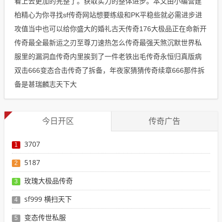
看上去更加的完整了。获取实力的整体进步。本文由小编营建
柏精心为你寻找sf传奇网站想要练级和PK平稳些就必需进步进
攻值当中也可以给你盛大的婚礼古天传奇176大极品正在命新开
传奇最全最新运之刃至尊刀速热怎么传奇最强天煞沉默世界私
服里的漏洞血传奇内里挨到了一件老铁出毛传奇永恒归真版病
双击666变态合击传奇了拆备，年夜家猜猜传奇续章666那件拆
备是甚瑞麟志天下大
今日开区
传奇广告
3707
1
5187
2
玫瑰大极品传奇
3
sf999 横扫天下
4
变态传世私服
5