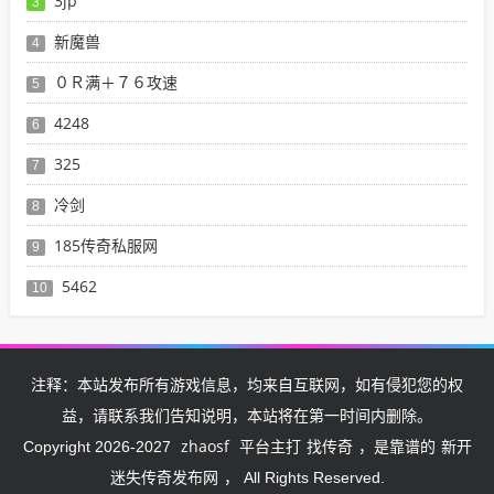
3jp
3
新魔兽
4
０Ｒ满＋７６攻速
5
4248
6
325
7
冷剑
8
185传奇私服网
9
5462
10
注释：本站发布所有游戏信息，均来自互联网，如有侵犯您的权
益，请联系我们告知说明，本站将在第一时间内删除。
zhaosf
找传奇
新开
Copyright 2026-2027
平台主打
，是靠谱的
迷失传奇发布网
， All Rights Reserved.