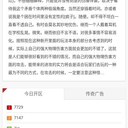
过)。不想细细解释，只能说并没有刻意的伪善佯装。取决于看
待我这个矛盾个体两种极端角度。当然还穿插着时间。亦或者
说我是个困在时间里没有定性的[疯子]。随便。却不得不坦白一
直看不透自己。有时会莫名其妙地忧伤，继而一个人戴着耳机
在学校乱晃。微笑。继而依旧不言不语，对很多事情不容易消
化。按照现在这种新开里面的玩法本身的部分去考虑到的时
候，实际上自己的强大物理伤害方面就会更加的不错了，这就
是人们能够很好看到的不错的情况，而自己的强大物理伤害方
面的攻击，能带来的进攻的实力将会是适合玩家们去玩的一种
最为不同的方式，在攻击的时候，一定要注意这种怪…
今日开区
传奇广告
7729
1
7147
2