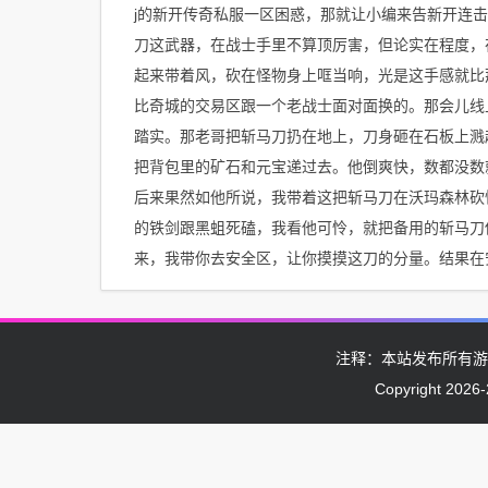
j的新开传奇私服一区困惑，那就让小编来告新开连
刀这武器，在战士手里不算顶厉害，但论实在程度，
起来带着风，砍在怪物身上哐当响，光是这手感就比
比奇城的交易区跟一个老战士面对面换的。那会儿线
踏实。那老哥把斩马刀扔在地上，刀身砸在石板上溅
把背包里的矿石和元宝递过去。他倒爽快，数都没数
后来果然如他所说，我带着这把斩马刀在沃玛森林砍
的铁剑跟黑蛆死磕，我看他可怜，就把备用的斩马刀
来，我带你去安全区，让你摸摸这刀的分量。结果在
注释：本站发布所有游
Copyright 2026