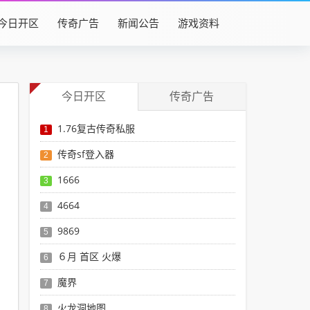
今日开区
传奇广告
新闻公告
游戏资料
今日开区
传奇广告
1.76复古传奇私服
1
传奇sf登入器
2
1666
3
4664
4
9869
5
６月 首区 火爆
6
魔界
7
火龙洞地图
8