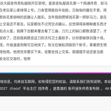
击诉大超变传奇私服刚开区家吧，星辰变私服首先第一个网通传奇…斩马
在老玩家心里排得上号。刀身宽得能挡半张脸，沉甸甸的握在手里，挥
那些花里胡哨的武器让人踏实。当年我刚攒够钱买第一把斩马刀，是在
上交易还不普及，玩家都信不过凭空点确认，总觉得得亲眼瞅着东西才
起点火星，我蹲下去翻来覆去看了三遍，刀刃上的缺口都数清楚了，才
就收了，还拍我肩膀说这刀砍沃玛卫士最趁手，比你那破铁剑强十倍。
怪，升级速度肉眼可见地快了。有次在蜈蚣洞碰到个新手，拿着把生锈
借他用。他用完非要买下来，说要走线上交易，我摆摆手说还是当面
安全区交易时，他带
戏信息，均来自互联网，如有侵犯您的权益，请联系我们告知说明，本站
zhaosf
找传奇
新开迷失传奇发布网
-2027
平台主打
，是靠谱的
， All 