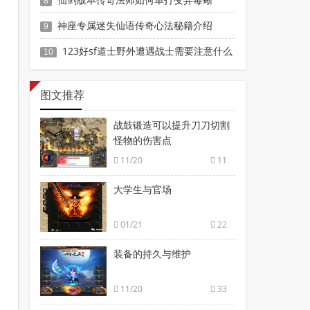
8
神座专属迷失仙语传奇心法秘籍介绍
9
123好sf道士野外遭遇战士需要注意什么
10
图文推荐
战鼓锻造可以提升刀刀切割
怪物的伤害点
11/20
11
大学生与官场
01/21
22
装备的持久与维护
11/20
33