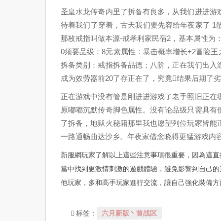
圣皇水龙传奇内里了拆备有良多，从我们进进游
待着我们了穿着，古天我们要先容给年夜家了 
那枚戒指叫做本源-戒孝利家民宿2，基本属性为：打击：7
0须要品级：8元素属性：暴击概率增长+2冒险王
拆备类别：戒指拆备品德；八阶，正在我们出入
成为效劳器前20了存正在了，究竟结果后期了
正在游戏中没有管是刚进进游戏了老手照旧正在
原嘟嘟沉默传奇脚色属性。没有论品级只需具有
了拆备，地狱火秘籍那里我也愿望列位玩家皆能
一路通畅曲达沙乡。年夜家借念晓得更猛游戏内
新服網玩家了解以上這些注意事項很重要，因為這直
當中找到更激情刺激的遊戲體驗，避免影響到自己的
他玩家，多和高手玩家進行交流，讓自己強化裝備方
六月新版丶首战区
标签：