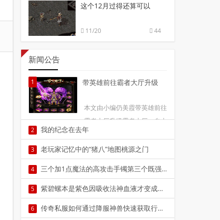
这个12月过得还算可以
11/20
44
新闻公告
1
带英雄前往霸者大厅升级
本文由小编仍美霞带英雄前往
霸者大厅升级霸者大厅，自古
我的纪念在去年
2
以来就是相当多BOSS聚集场
本文由小编咎绿兰我的纪念在去年既是讲的是我
所。不过说句实话本人还真的
老玩家记忆中的“猪八”地图桃源之门
3
的纪年 就让我们回到一年初 2011年二月十二号那
很少1
本文由小编永心思老玩家记忆中的“猪八”地图桃
三个加1点魔法的高攻击手镯第三个既强大又奇葩
4
天 我十八岁生辰那天 2
源之门石墓是玛法大陆一直存在的经典地图，这
本文由小编徭贤三个加1点魔法的高攻击手镯第三
紫碧螺本是紫色因吸收法神血液才变成如今的样子
5
也是在盟重土城内部的3
个既强大又奇葩传奇私服中关于战士佩戴加魔法
本文由小编称若惜紫碧螺本是紫色因吸收法神血
传奇私服如何通过降服神兽快速获取行会召唤令？
6
极品属性装备对于烈火和4
液才变成如今的样子前言最近有哥们留言让小老