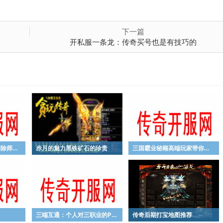
下一篇
开私服一条龙：传奇买号也是有技巧的
~Hot玛尚神器：怎么解除师徒关系
赤月的魅力黑铁矿石的珍贵
三国霸业秘籍高端玩家带你探索荆棘要塞地图
三端互通：个人对三职业的PK的看法
传奇后期打宝地图推荐