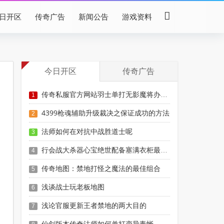
日开区
传奇广告
新闻公告
游戏资料
今日开区
传奇广告
传奇私服官方网站羽士单打无影魔将办法分享
1
4399枪魂辅助升级裁决之保证成功的方法
2
法师如何在对抗中战胜道士呢
3
行会战大杀器心宝绝世配备塞满衣柜最少价值50W
4
传奇地图：禁地打怪之魔法的最佳组合
5
浅谈战士玩老板地图
6
浅论官服更新王者禁地的两大目的
7
仙剑版本传奇法师如何单打变异毒蜥