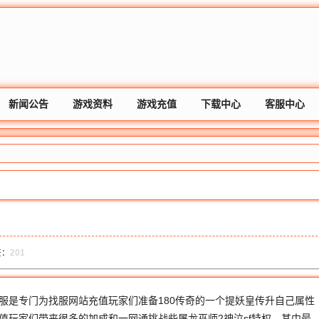
新闻公告
游戏资料
游戏充值
下载中心
客服中心
签：
201
服是专门为找服网站充值玩家们准备180传奇的一个提妖皇传升自己属性
值玩家们带来很多的加成和一网通挑战些屠龙巫师2神泣sf特权，其中最