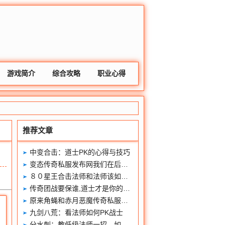
游戏简介
综合攻略
职业心得
推荐文章
中变合击：道士PK的心得与技巧
变态传奇私服发布网我们在后期和中期可以做些甚么
８０星王合击法师和法师该如何PK？
传奇团战要保谁,道士才是你的灵魂队友！
原来角蝇和赤月恶魔传奇私服外挂是同源
九剑八荒：看法师如何PK战士
分水刺：教低级法师一招，如何轻松敛财？