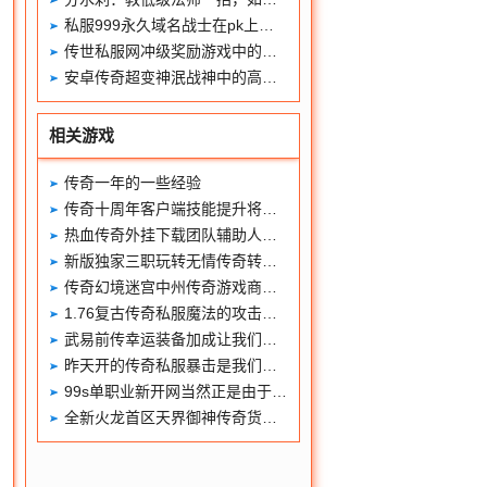
私服999永久域名战士在pk上要发挥自己的优势
传世私服网冲级奖励游戏中的特殊福利
安卓传奇超变神泯战神中的高级打宝地图
相关游戏
传奇一年的一些经验
传奇十周年客户端技能提升将会改变玩家的实力进步
热血传奇外挂下载团队辅助人物道士
新版独家三职玩转无情传奇转生轮回系统
传奇幻境迷宫中州传奇游戏商人服务分析
1.76复古传奇私服魔法的攻击速度是致胜的秘诀
武易前传幸运装备加成让我们更强大
昨天开的传奇私服暴击是我们洗练损伤十分关键属性
99s单职业新开网当然正是由于在迷失武
全新火龙首区天界御神传奇货币兑换介绍