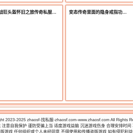
战狂头盔怀旧之旅传奇私服经典回忆
变态传奇里面的隐身戒指功能太过于强大拥有就能轻松干BOOS
ght 2023-2025
zhaosf-找私服-zhaosf.com-www.zhaosf.com
All Rights 
 注意自我保护 谨防受骗上当 适度游戏益脑 沉迷游戏伤身 合理安排时间
版游戏 任何组织或个人未经同意 不得使用和传播盗版游戏 如有侵犯利