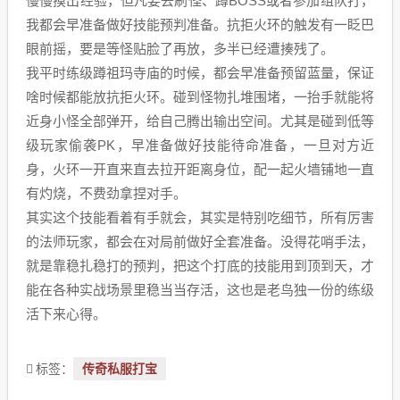
慢慢摸出经验，但凡要去刷怪、蹲BOSS或者参加组队打，
我都会早准备做好技能预判准备。抗拒火环的触发有一眨巴
眼前摇，要是等怪贴脸了再放，多半已经遭揍残了。
我平时练级蹲祖玛寺庙的时候，都会早准备预留蓝量，保证
啥时候都能放抗拒火环。碰到怪物扎堆围堵，一抬手就能将
近身小怪全部弹开，给自己腾出输出空间。尤其是碰到低等
级玩家偷袭PK，早准备做好技能待命准备，一旦对方近
身，火环一开直来直去拉开距离身位，配一起火墙铺地一直
有灼烧，不费劲拿捏对手。
其实这个技能看着有手就会，其实是特别吃细节，所有厉害
的法师玩家，都会在对局前做好全套准备。没得花哨手法，
就是靠稳扎稳打的预判，把这个打底的技能用到顶到天，才
能在各种实战场景里稳当当存活，这也是老鸟独一份的练级
活下来心得。
传奇私服打宝
标签：