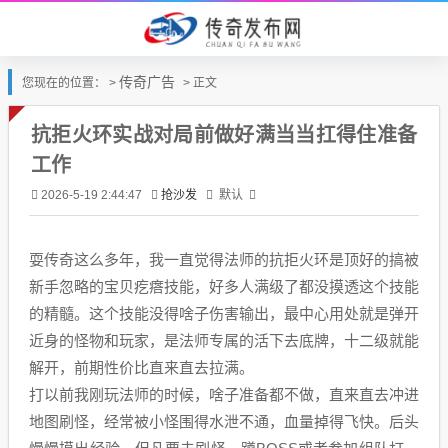
传奇广告
您现在的位置： >
> 正文
抗拒火环实战对局前做好满当当扛得住准备
工作
抢沙发
默认
2026-5-19 2:44:47
耍传奇这么多年，我一直觉得法师的抗拒火环是顶好的搞被
新手忽略的宝贝疙瘩技能，好多人满级了都没摸透这个技能
的精髓。这个技能没得啥子伤害输出，最中心用处就是弹开
近身的怪物和玩家，是法师专属的活下去底牌，十二级就能
解开，前期性价比直来直去拉满。
打以前我刚玩法师的时候，啥子准备都不做，直来直去冲进
地图刷怪，经常被小怪围得水泄不通，血量掉得飞快。后头