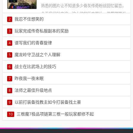
熟悉的图片让不知道多少骨灰传奇粉丝回忆留恋，
今天我们就来挖一挖小编的历史图片，佩戴猩猩战
我忍不住想笑的
2
甲的战士 需要等级41
想的起来钟头刻，我见到父亲拌了一盘番茄，又拿了一杯白的颜色的
玩家完成传奇私服副本的奖励
3
液体。正在这时白的颜色液体流出来了一点儿抓紧时2
本文由小编严清宁玩家完成传奇私服副本的奖励在传奇世界私服中，
谱写我们的青春旋律
4
玩家接触到的每一个副本都有不同的玩法如果他们想3
2011.2.6，我用最短的时间看完了古巨基主演的电视剧青春旋律；
魔龙岭守卫战之个人理解
5
2011.2.7，我用最快的速度赶去参加高中同学的最后一4
本文由小编萧文雅魔龙岭守卫战之个人理解近期在一个极为巧合的情
战士在比武场上的技巧
6
况下个人玩到了魔龙岭守卫战，真心觉得这是一个比5
刀刀刺杀是刺杀的高级阶段，连续几刀的刺杀，能给对手更多的威
昨夜我一夜未眠
7
慑。对手知道你是技术型战士，PK技术一定不烂，心里6
本文由小编奕姗姗昨夜我一夜未眠在昨夜写转正材料写的天昏地暗，
法师之最佳升级地点
8
今早课上弄得腰酸背痛，原料课上短信摧枯拉朽的虐7
法师这个职业，是公认最穷。为啥呢？因为法师练级最烧钱。。- -||
以前打装备找教主如今打装备找土豪
9
所以，法师对金钱的欲望都很大，嘿嘿，比如我，我8
本文由小编渠康佳以前打装备找教主如今打装备找土豪传奇私服老玩
三根魔7极品项链第三根一般玩家都修不起
10
家的记忆中，大家玩传奇只追求两个方面，分别是等9
本文由小编声志鸽三根魔7极品项链第三根一般玩家都修不起之前为大
家分享过传奇官服中真实存在的魔7法神手镯确实非10