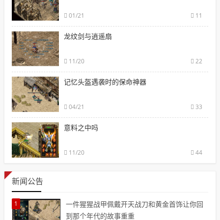
01/21
11
龙纹剑与逍遥扇
11/20
22
记忆头盔遇袭时的保命神器
04/21
33
意料之中吗
11/20
44
新闻公告
1
一件猩猩战甲佩戴开天战刀和黄金首饰让你回
到那个年代的故事重重