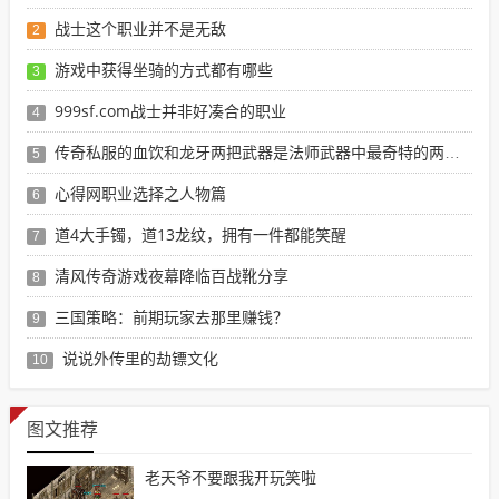
战士这个职业并不是无敌
2
游戏中获得坐骑的方式都有哪些
3
999sf.com战士并非好凑合的职业
4
传奇私服的血饮和龙牙两把武器是法师武器中最奇特的两把武器了
5
心得网职业选择之人物篇
6
道4大手镯，道13龙纹，拥有一件都能笑醒
7
清风传奇游戏夜幕降临百战靴分享
8
三国策略：前期玩家去那里赚钱？
9
说说外传里的劫镖文化
10
图文推荐
老天爷不要跟我开玩笑啦