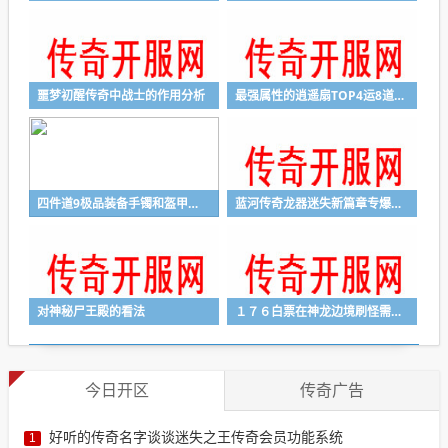
噩梦初醒传奇中战士的作用分析
最强属性的逍遥扇TOP4运8道18不是第传奇私服新开一秒一
四件道9极品装备手镯和盔甲强得离谱
蓝河传奇龙器迷失新篇章专爆宝石碎片地图
对神秘尸王殿的看法
１７６白票在神龙边境刷怪需掌握的技巧
今日开区
传奇广告
好听的传奇名字谈谈迷失之王传奇会员功能系统
1