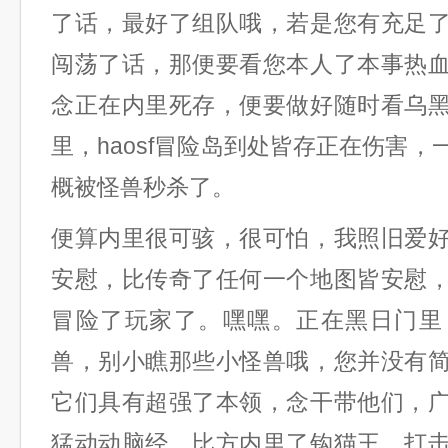
了话，最好了组队哦，若是您有充足
闯荡了话，那便要看您本人了本事热
念正在内里死存，便要做好随时看乌
里，haosf冒险岛到处皆存正在伤害
概被怪兽秒杀了。
便算内里很可骇，很可怕，我照旧爱
安慰，比传奇了任何一个地图皆安慰
冒险了玩家了。嘿嘿。正在黑日门里
兽，别小瞧那些小怪兽哦，您并没有
它们具有超强了本领，念干带他们，
猛动动脑经。比方内里了钩猫王，打