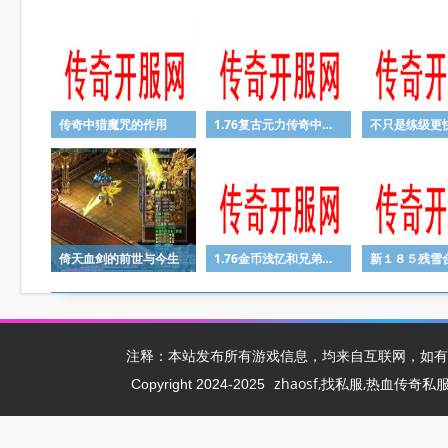
传奇中猎魔咒的作用
1.76复古元力传奇中的致命神力属性
倚天血剑的前世与今生
1.76金币浅忆和兄弟们一起开荒的时光
注释：本站发布所有游戏信息，均来自互联网，如有
zhaosf,找私服,热血传奇私服,zh
Copyright 2024-2025