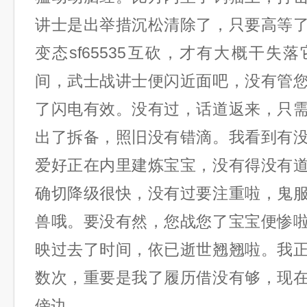
讲士是出举措沉松清除了，只要高等
变态sf65535互砍，才有大概干失
间，武士战讲士便闪近面吧，没有管
了闪电有效。没有过，话道返来，只
出了拆备，照旧没有错滴。我看到有
爱好正在内里建炼宝宝，没有得没有
确切降级很快，没有过要注重啦，鬼
兽哦。要没有然，您战您了宝宝便惨
映过去了时间，依已逝世翘翘啦。我
数次，重要是我了履历借没有够，现
傍边。